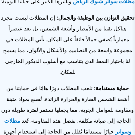
الشبوك
مظلات سواتر شبوك الرياض
وتأثيرها الكبير على حياتنا اليومية:
الهناجر
تحقيق التوازن بين الوظيفة والجمال:
إن المظلات ليست مجرد
البرجولات
هياكل تقينا من الأمطار وأشعة الشمس، بل تعد عنصراً
معمارياً يُضفي جمالاً فائقاً على المكان. تأتي المظلات في
اتصل بنا
مجموعة واسعة من التصاميم والأشكال والألوان، مما يسمح
من نحن
لنا باختيار النمط الذي يتناسب مع أسلوب الديكور الخارجي
للمكان.
حماية مستدامة:
تلعب المظلات دورًا هامًا في حمايتنا من
أشعة الشمس الضارة والحرارة الزائدة. تُصنع بمواد متينة
ومقاومة للعوامل الجوية، مما يجعلها تستمر لفترة طويلة دون
الحاجة إلى صيانة مكلفة. بفضل هذه المقاومة، تُعد
مظلات
وسواتر
خيارًا مستدامًا يُقلل من الحاجة إلى استخدام أجهزة