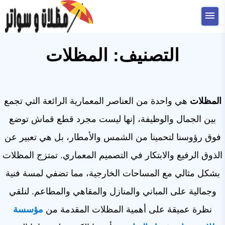
التجاوز
إلى
القائمة
البحث
المحتوى
التصنيف:
المظلات
ابحث
عن:
الصفحة الرئيسية
المظلات
هي واحدة من العناصر المعمارية الرائعة التي تجمع
ترميمات
بين الجمال والوظيفة، إنها ليست مجرد قطع قماش توضع
تشطيبات
فوق رؤوسنا لتحمينا من الشمس والأمطار، بل هي تعبير عن
عوازل سطوح
الذوق الرفيع والابتكار في التصميم المعماري. تمتزج المظلات
بشكل مثالي مع المساحات الخارجية، مما تضفي لمسة فنية
المظلات
وجمالية على المباني والمنازل والمقاهي والمطاعم. لنلقي
السواتر
نظرة عميقة على أهمية المظلات المقدمة من
مؤسسة