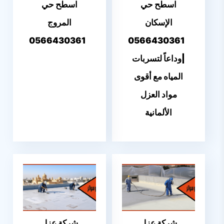
اسطح حي
اسطح حي
الإسكان
المروج
0566430361
0566430361
|وداعاً لتسربات
المياه مع أقوى
مواد العزل
الألمانية
شركة عزل
شركة عزل