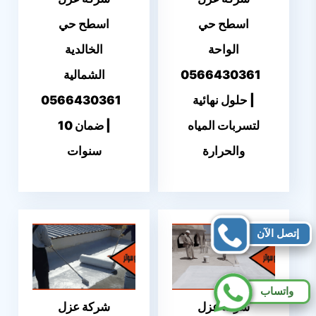
اسطح حي
اسطح حي
الواحة
الخالدية
0566430361
الشمالية
| حلول نهائية
0566430361
لتسربات المياه
| ضمان 10
والحرارة
سنوات
إتصل الآن
واتساب
شركة عزل
شركة عزل