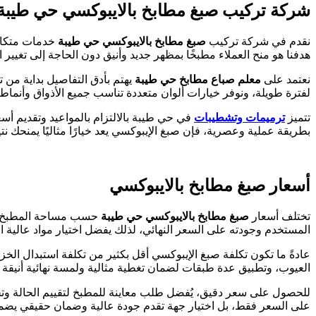
شركة تركيب صبغ مطابخ بالايبوكسي حي طيبة
نقدم في شركة تركيب
صبغ مطابخ بالايبوكسي حي طيبة
خدمات متكامل
هدفنا هو منح العملاء مطبخًا بمظهر جديد وأنيق دون الحاجة إلى تغيير 
نعتمد على
معلم صباع مطابخ حي طيبة
يهتم بأدق التفاصيل بداية من
لفترة طويلة، ونوفر خيارات ألوان متعددة تناسب جميع الأذواق وأنماط
تتميز
ترميمات وتشطيبات
في حي طيبة بالالتزام بالمواعيد وتقديم أ
بطريقة عملية وعصرية، فإن صبغ الإيبوكسي يعد خيارًا مثاليًا يمنحك ن
أسعار صبغ مطابخ بالايبوكسي
تختلف أسعار
صبغ مطابخ بالايبوكسي حي طيبة
حسب مساحة المطبخ وعدد
المستخدم وجودته على السعر النهائي، لذلك يفضل اختيار مواد عالية ال
عادةً ما تكون تكلفة صبغ الإيبوكسي أقل بكثير من تكلفة استبدال الخز
العيوب، وتطبيق عدة طبقات لضمان تغطية مثالية ولمسة نهائية أنيقة 
للحصول على سعر دقيق، يُفضل طلب معاينة للمطبخ لتقييم الحالة وت
على السعر فقط، بل اختيار جهة تقدم جودة عالية وضمان حقيقي يضم