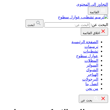
التجاوز إلى المحتوى
القائمة
البحث عن:
ابحث
اغلاق القائمة
الصفحة الرئيسية
ترميمات
تشطيبات
عوازل سطوح
المظلات
السواتر
الشبوك
الهناجر
البرجولات
اتصل بنا
من نحن
بحث عن