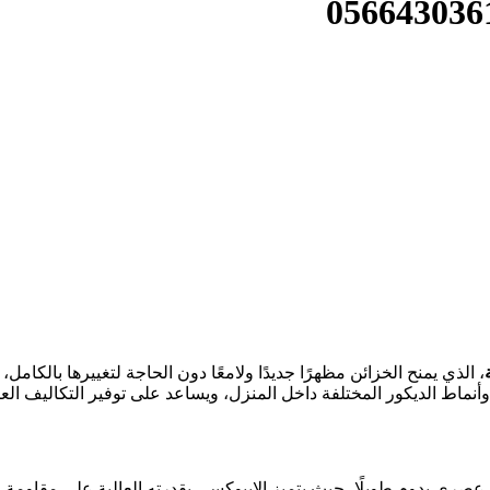
، الذي يمنح الخزائن مظهرًا جديدًا ولامعًا دون الحاجة لتغييرها بالكام
أنماط الديكور المختلفة داخل المنزل، ويساعد على توفير التكاليف الع
د عصري يدوم طويلًا، حيث يتميز الإيبوكسي بقدرته العالية على مقاومة ا