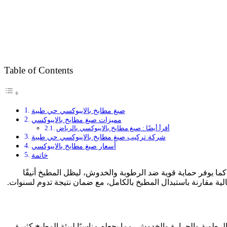
Table of Contents
صبغ مطابخ بالايبوكسي حي طيبة
مميزات صبغ مطابخ بالايبوكسي
أقرأ أيضًا : صبغ مطابخ بالايبوكسي بالرياض
شركة تركيب صبغ مطابخ بالايبوكسي حي طيبة
أسعار صبغ مطابخ بالايبوكسي
خاتمة
ل، كما يوفر حماية قوية ضد الرطوبة والخدوش، ليظل المطبخ أنيقًا
الية مقارنة باستبدال المطبخ بالكامل، مع ضمان نتيجة تدوم لسنوات.
لرطوبة والحرارة والخدوش، مما يجعله مناسبًا لبيئة المطبخ كثيرة