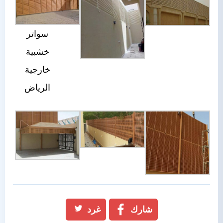
سواتر
خشبية
خارجية
الرياض
شارك
غرد