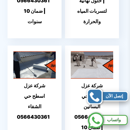
| حلول نهائية
0566430361
لتسربات المياه
| ضمان 10
والحرارة
سنوات
شركة عزل
شركة عزل
إتصل الآن
اسطح حي
اسطح حي
البساتين
الشفاء
0566430361
0566430361
واتساب
| ضمان 10