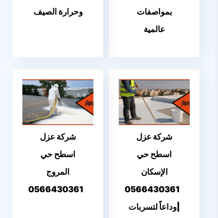
بمواصفات
وحرارة الصيف
عالمية
شركة عزل
شركة عزل
اسطح حي
اسطح حي
الإسكان
المروج
0566430361
0566430361
|وداعاً لتسربات